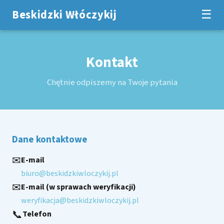
☰
Beskidzki Włóczykij
Kontakt
Chętnie odpiszemy na Twoje pytania
Dane kontaktowe
✉
E-mail
biuro@beskidzkiwloczykij.pl
✉
E-mail (w sprawach weryfikacji)
weryfikacja@beskidzkiwloczykij.pl
📞
Telefon