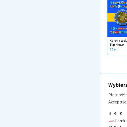
Korona Woj.
Śląskiego
20 zł
Wybierz
Płatność 
Akceptuje
📱 BLIK
Przel