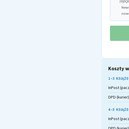
(opcj
News
nowo
Koszty w
1–3 KSIĄŻ
InPost (pac
DPD (kurier)
4–5 KSIĄŻ
InPost (pac
DPD (kurier)