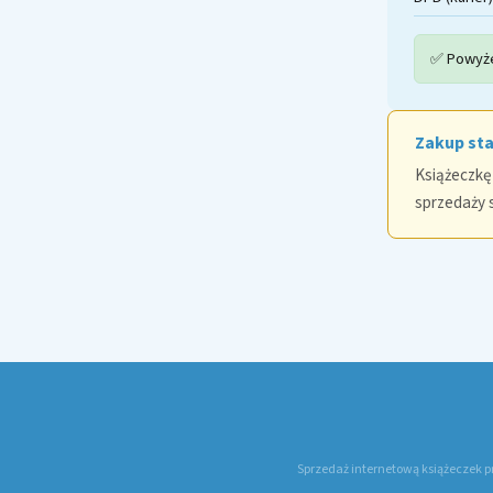
✅ Powyże
Zakup st
Książeczkę
sprzedaży 
Sprzedaż internetową książeczek p