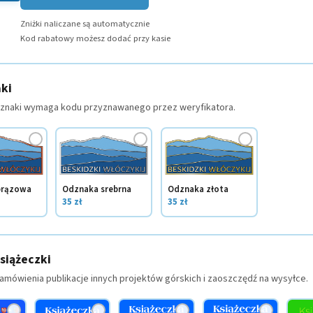
Zniżki naliczane są automatycznie
Kod rabatowy możesz dodać przy kasie
ki
dznaki wymaga kodu przyznawanego przez weryfikatora.
✓
✓
✓
brązowa
Odznaka srebrna
Odznaka złota
35 zł
35 zł
książeczki
amówienia publikacje innych projektów górskich i zaoszczędź na wysyłce.
✓
✓
✓
✓