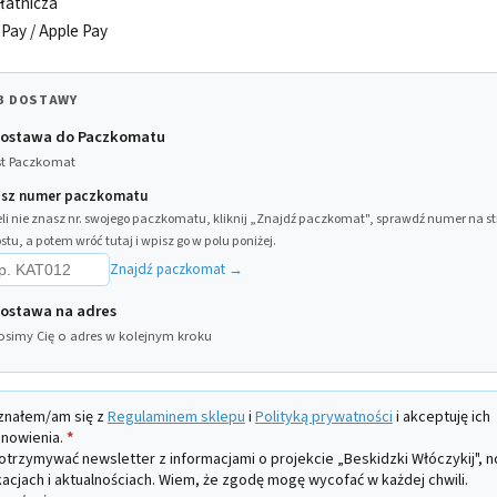
łatnicza
Pay / Apple Pay
B DOSTAWY
Dostawa do Paczkomatu
st Paczkomat
sz numer paczkomatu
eli nie znasz nr. swojego paczkomatu, kliknij „Znajdź paczkomat", sprawdź numer na st
stu, a potem wróć tutaj i wpisz go w polu poniżej.
Znajdź paczkomat →
ostawa na adres
osimy Cię o adres w kolejnym kroku
znałem/am się z
Regulaminem sklepu
i
Polityką prywatności
i akceptuję ich
nowienia.
*
otrzymywać newsletter z informacjami o projekcie „Beskidzki Włóczykij", 
kacjach i aktualnościach. Wiem, że zgodę mogę wycofać w każdej chwili.