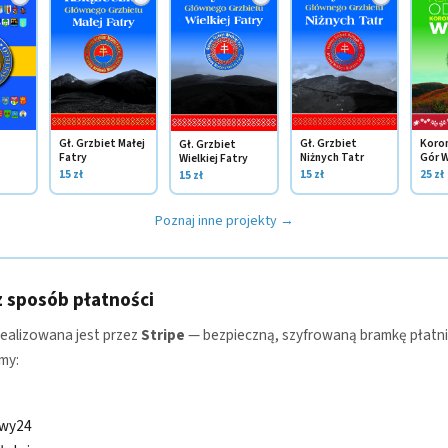
Gł. Grzbiet Małej
Gł. Grzbiet
Koron
Gł. Grzbiet
Fatry
Niżnych Tatr
Gór W
Wielkiej Fatry
15 zł
15 zł
25 zł
15 zł
Poznaj inne projekty →
 sposób płatności
realizowana jest przez
Stripe
— bezpieczną, szyfrowaną bramkę płatni
my:
ewy24