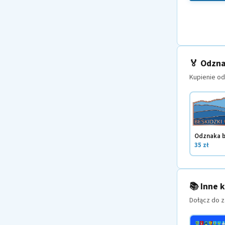
🏅 Odzna
Kupienie o
Odznaka 
35 zł
📚 Inne 
Dołącz do z