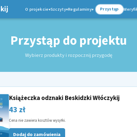
kij
O projekcie
Szczyty
Regulaminy
Weryfi
Przystąp
▾
▾
▾
Przystąp do projektu
Wybierz produkty i rozpocznij przygodę
Książeczka odznaki Beskidzki Włóczykij
43 zł
Cena nie zawiera kosztów wysyłki.
Dodaj do zamówienia