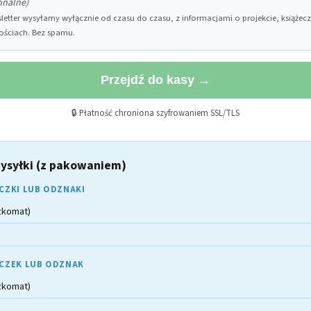
onalne)
letter wysyłamy wyłącznie od czasu do czasu, z informacjami o projekcie, książecz
ściach. Bez spamu.
Przejdź do kasy →
🔒 Płatność chroniona szyfrowaniem SSL/TLS
ysyłki (z pakowaniem)
ECZKI LUB ODZNAKI
zkomat)
ECZEK LUB ODZNAK
zkomat)