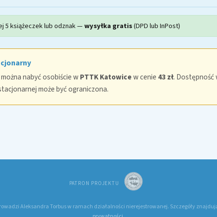
j 5 książeczek lub odznak —
wysyłka gratis
(DPD lub InPost)
acjonarny
 można nabyć osobiście w
PTTK Katowice
w cenie
43 zł
. Dostępność
stacjonarnej może być ograniczona.
PATRON PROJEKTU
rowadzi Aleksandra Torbus w ramach działalności nierejestrowanej. Szczegóły znajdują
prywatności
.