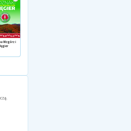
a Wzgórz i
ęgier
czą.