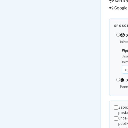
💳 Karta p
📲 Google 
SPOSÓ
📦 
InPo
Wpi
Jeż
InPo
🏠 D
Popr
Zapo
posta
Chcę 
publi